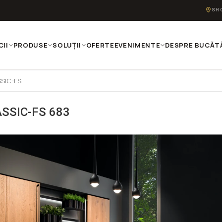
SH
CII
PRODUSE
SOLUȚII
OFERTE
EVENIMENTE
DESPRE BUCĂTĂ
SIC-FS
SSIC-FS 683