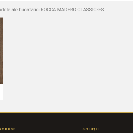
te modele ale bucatariei ROCCA MADERO CLASSIC-FS
RODUSE
SOLUȚII