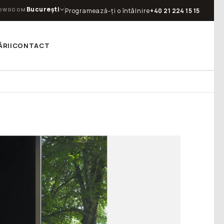
București
OWROOM
Programează-ți o întâlnire
+40 21 224 15 15
RII
CONTACT