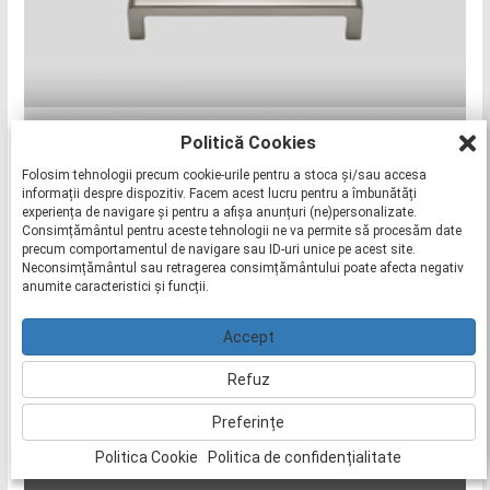
Politică Cookies
263 - MANER METAL FINISAJ INOX
Folosim tehnologii precum cookie-urile pentru a stoca și/sau accesa
informații despre dispozitiv. Facem acest lucru pentru a îmbunătăți
experiența de navigare și pentru a afișa anunțuri (ne)personalizate.
Consimțământul pentru aceste tehnologii ne va permite să procesăm date
precum comportamentul de navigare sau ID-uri unice pe acest site.
Neconsimțământul sau retragerea consimțământului poate afecta negativ
anumite caracteristici și funcții.
Accept
Refuz
Preferințe
265 - BRONZ MANER METALIC
Politica Cookie
Politica de confidențialitate