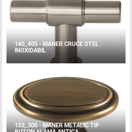
140_405 - MANER CRUCE OTEL
INOXIDABIL
153_300 - MANER METALIC TIP
BUTON ALAMA ANTICA