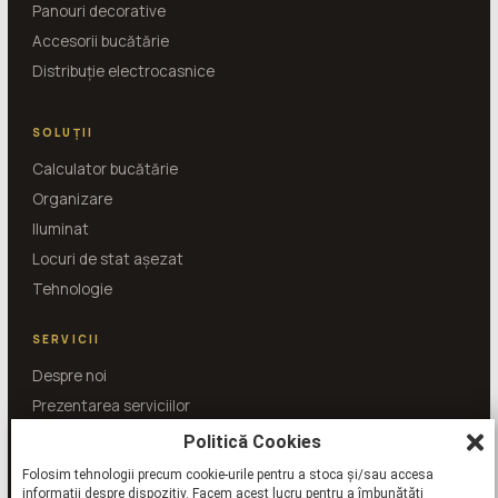
Panouri decorative
Accesorii bucătărie
Distribuție electrocasnice
SOLUȚII
Calculator bucătărie
Organizare
Iluminat
Locuri de stat așezat
Tehnologie
SERVICII
Despre noi
Prezentarea serviciilor
Întrebări și răspunsuri
Politică Cookies
Folosim tehnologii precum cookie-urile pentru a stoca și/sau accesa
informații despre dispozitiv. Facem acest lucru pentru a îmbunătăți
SHOWROOM
BUCUREȘTI