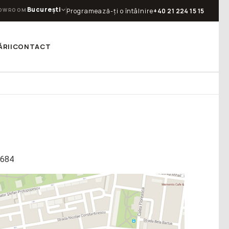
București
OWROOM
Programează-ți o întâlnire
+40 21 224 15 15
RII
CONTACT
11684