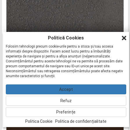
Politică Cookies
192 - BRASILIA
Folosim tehnologii precum cookie-urile pentru a stoca și/sau accesa
informații despre dispozitiv. Facem acest lucru pentru a îmbunătăți
experiența de navigare și pentru a afișa anunțuri (ne)personalizate.
Consimțământul pentru aceste tehnologii ne va permite să procesăm date
precum comportamentul de navigare sau ID-uri unice pe acest site.
Neconsimțământul sau retragerea consimțământului poate afecta negativ
anumite caracteristici și funcții.
Accept
Refuz
Preferințe
193 - COPPER SHADOW
Politica Cookie
Politica de confidențialitate