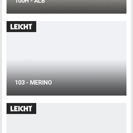
100H - ALB
103 - MERINO