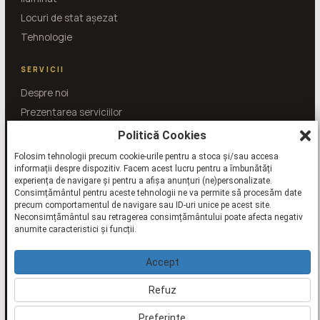
Locuri de stat așezat
Tehnologie
SERVICII
Despre noi
Prezentarea serviciilor
Întrebări și răspunsuri
Politică Cookies
Folosim tehnologii precum cookie-urile pentru a stoca și/sau accesa
informații despre dispozitiv. Facem acest lucru pentru a îmbunătăți
SHOWROOM
BUCUREȘTI
Str. Putul lui Zamfir nr. 36
experiența de navigare și pentru a afișa anunțuri (ne)personalizate.
Telefon showroom
Consimțământul pentru aceste tehnologii ne va permite să procesăm date
+40 21 224 15 15
precum comportamentul de navigare sau ID-uri unice pe acest site.
Neconsimțământul sau retragerea consimțământului poate afecta negativ
bucuresti@kuxa.ro
anumite caracteristici și funcții.
PROGRAMEAZĂ O VIZITĂ
Accept
Vrei să ni te alături?
Vezi echipa KUXA
Refuz
Preferințe
©
2026
kuxa.ro — KUXA studio