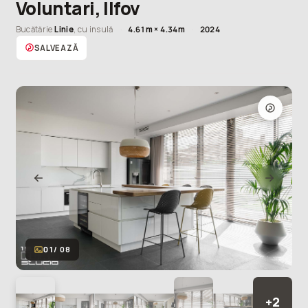
fi
Voluntari, Ilfov
alegerea
mai
Bucătărie
Linie
, cu insulă
·
4.61m × 4.34m
·
2024
eficientă
SALVEAZĂ
pe
termen
lung
.”
01
/ 08
+2