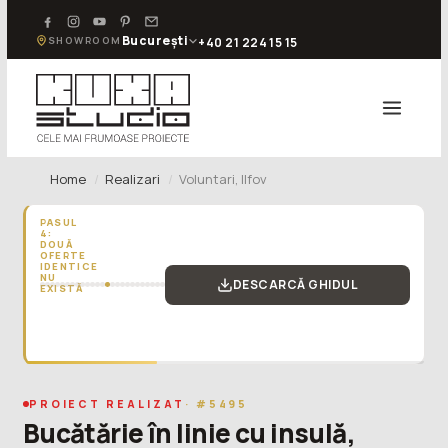
București
SHOWROOM
+40 21 224 15 15
Home
Realizari
Voluntari, Ilfov
PASUL
4:
DOUĂ
OFERTE
IDENTICE
NU
DESCARCĂ GHIDUL
EXISTĂ
„O
ofertă
de
bucătărie
mai
scumpă
PROIECT REALIZAT
· #5495
acum
Bucătărie în linie cu insulă,
poate