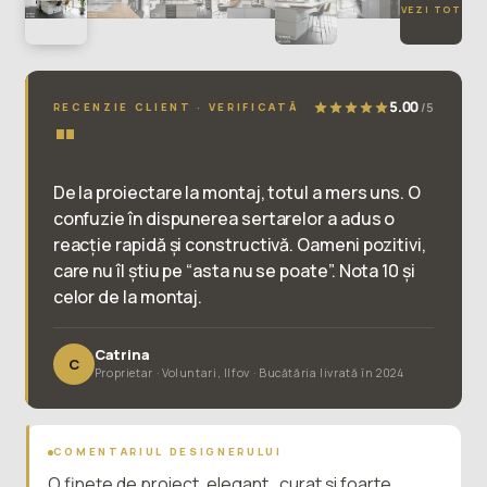
VEZI TOT
5.00
/5
RECENZIE CLIENT · VERIFICATĂ
"
De la proiectare la montaj, totul a mers uns. O
confuzie în dispunerea sertarelor a adus o
reacție rapidă și constructivă. Oameni pozitivi,
care nu îl știu pe “asta nu se poate”. Nota 10 și
celor de la montaj.
Catrina
C
Proprietar · Voluntari, Ilfov · Bucătăria livrată în 2024
COMENTARIUL DESIGNERULUI
O finețe de proiect, elegant , curat și foarte