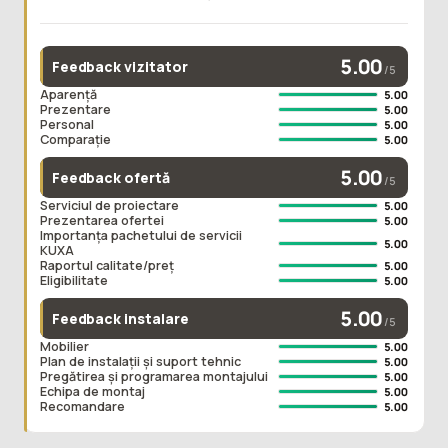
5.00
Feedback vizitator
/5
Aparență
5.00
Prezentare
5.00
Personal
5.00
Comparație
5.00
5.00
Feedback ofertă
/5
Serviciul de proiectare
5.00
Prezentarea ofertei
5.00
Importanța pachetului de servicii
5.00
KUXA
Raportul calitate/preț
5.00
Eligibilitate
5.00
5.00
Feedback instalare
/5
Mobilier
5.00
Plan de instalații și suport tehnic
5.00
Pregătirea și programarea montajului
5.00
Echipa de montaj
5.00
Recomandare
5.00