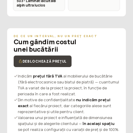
503 - Laminat lacuit alb
alpin ultra lucios
DE CE UN INTERVAL, NU UN PREȚ EXACT
Cum gândim costul
unei bucătării
DEBLOCHEAZĂ PREȚUL
Indicăm
prețul fără TVA
al mobilierului de bucătărie
(fără electrocasnice sau blatul de piatră) — cuantumul
TVA a variat de la proiect la proiect, în funcție de
perioada în care a fost realizat.
Din motive de confidențialitate
nu indicăm prețul
exact
al fiecărui proiect, dar categoriile alese sunt
reprezentative și utile pentru client.
Valoarea unui proiect e influențată de dimensiunea
spațiului și de alegerile clientului —
în același spațiu
se pot realiza configurații cu variații de preț și de 100%.