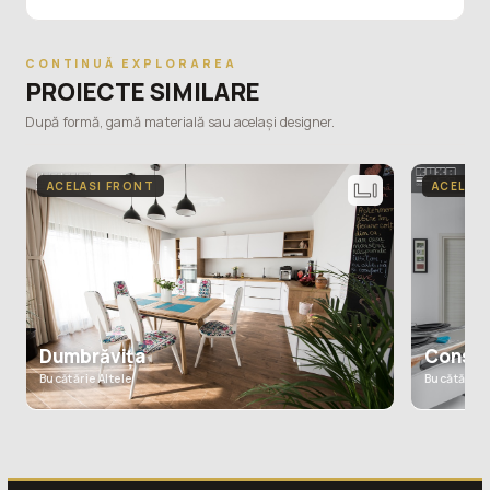
CONTINUĂ EXPLORAREA
PROIECTE SIMILARE
După formă, gamă materială sau același designer.
ACELASI FRONT
ACELASI
Dumbrăviţa
Consta
Bucătărie Altele
Bucătărie L