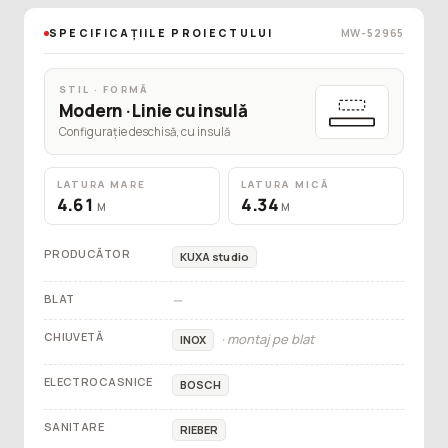
SPECIFICAȚIILE PROIECTULUI
MW-52965
STIL · FORMĂ
Modern · Linie cu insulă
Configurație deschisă, cu insulă
LATURA MARE
LATURA MICĂ
4.61
4.34
M
M
PRODUCĂTOR
KUXA studio
BLAT
—
CHIUVETĂ
· montaj pe blat
INOX
ELECTROCASNICE
BOSCH
SANITARE
RIEBER