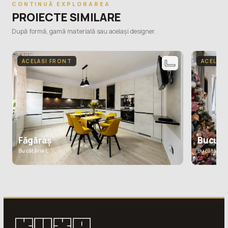
CONTINUĂ EXPLORAREA
PROIECTE SIMILARE
După formă, gamă materială sau același designer.
ACELASI FRONT
ACELASI
Făgăraș
Bucure
Bucătărie L
Bucătărie 