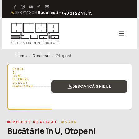
București
SHOWROOM
+40 21 224 15 15
Home
Realizari
Otopeni
PASUL
2:
CUM
FILTREZI
CORECT
DESCARCĂ GHIDUL
FURNIZORII
„Furnizor
de
bucătării
fără
nicio
recenzie
PROIECT REALIZAT
· #5306
negativă?
Bucătărie în U, Otopeni
Este
deja