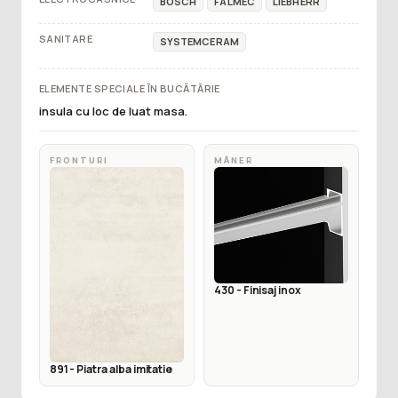
BOSCH
FALMEC
LIEBHERR
SANITARE
SYSTEMCERAM
ELEMENTE SPECIALE ÎN BUCĂTĂRIE
insula cu loc de luat masa.
FRONTURI
MÂNER
430 - Finisaj inox
891 - Piatra alba imitatie