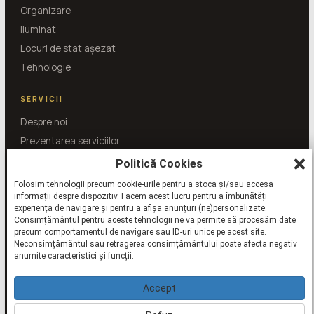
Organizare
Iluminat
Locuri de stat așezat
Tehnologie
SERVICII
Despre noi
Prezentarea serviciilor
Întrebări și răspunsuri
Politică Cookies
Folosim tehnologii precum cookie-urile pentru a stoca și/sau accesa
informații despre dispozitiv. Facem acest lucru pentru a îmbunătăți
SHOWROOM
BUCUREȘTI
Str. Putul lui Zamfir nr. 36
experiența de navigare și pentru a afișa anunțuri (ne)personalizate.
Telefon showroom
Consimțământul pentru aceste tehnologii ne va permite să procesăm date
+40 21 224 15 15
precum comportamentul de navigare sau ID-uri unice pe acest site.
Neconsimțământul sau retragerea consimțământului poate afecta negativ
bucuresti@kuxa.ro
anumite caracteristici și funcții.
PROGRAMEAZĂ O VIZITĂ
Accept
Vrei să ni te alături?
Vezi echipa KUXA