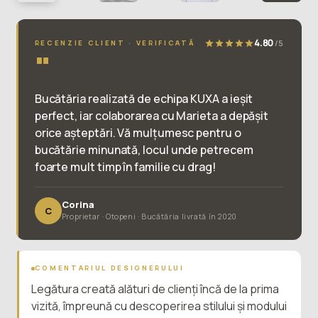
4.80
/5
RECENZIE CLIENT · VERIFICATĂ
"
Bucătăria realizată de echipa KUXA a ieșit
perfect, iar colaborarea cu Marieta a depășit
orice așteptări. Vă mulțumesc pentru o
bucătărie minunată, locul unde petrecem
foarte mult timp în familie cu drag!
Corina
C
Proprietar · Otopeni · Bucătăria livrată în 2020
COMENTARIUL DESIGNERULUI
Legătura creată alături de clienți încă de la prima
vizită, împreună cu descoperirea stilului și modului