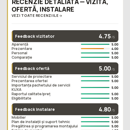
RECENZIE DETALIATĂ — VIZITĂ,
OFERTĂ, INSTALARE
VEZI TOATE RECENZIILE
4.75
Feedback vizitator
/5
Aparență
5.00
Prezentare
4.00
Personal
5.00
Comparație
5.00
5.00
Feedback ofertă
/5
Serviciul de proiectare
5.00
Prezentarea ofertei
5.00
Importanța pachetului de servicii
5.00
KUXA
Raportul calitate/preț
5.00
Eligibilitate
5.00
4.80
Feedback instalare
/5
Mobilier
5.00
Plan de instalații și suport tehnic
5.00
Pregătirea și programarea montajului
5.00