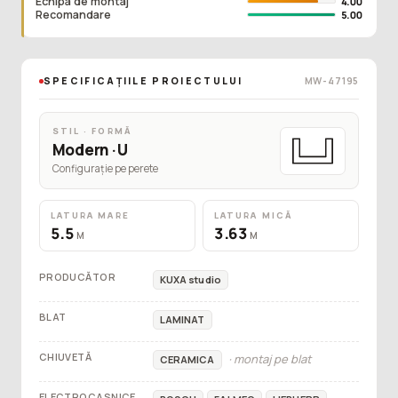
Echipa de montaj
4.00
Recomandare
5.00
SPECIFICAȚIILE PROIECTULUI
MW-47195
STIL · FORMĂ
Modern · U
Configurație pe perete
LATURA MARE
LATURA MICĂ
5.5
3.63
M
M
PRODUCĂTOR
KUXA studio
BLAT
LAMINAT
CHIUVETĂ
· montaj pe blat
CERAMICA
ELECTROCASNICE