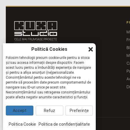
P
M
F
Bl
Politică Cookies
M
Folosim tehnologii precum cookie-urile pentru a stoca
și/sau accesa informații despre dispozitiv. Facem
C
acest lucru pentru a îmbunătăți experiența de navigare
P
și pentru a afișa anunțuri (ne)personalizate.
Consimțământul pentru aceste tehnologii ne va
A
permite să procesăm date precum comportamentul de
D
navigare sau ID-uri unice pe acest site.
Neconsimțământul sau retragerea consimțământului
poate afecta negativ anumite caracteristici și funcții.
Accept
Refuz
Preferințe
Politica Cookie
Politica de confidențialitate
©
2026
kuxa.ro — KUXA studio