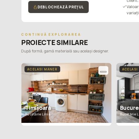
client.
Valoar
DEBLOCHEAZĂ PREȚUL
variaț
CONTINUĂ EXPLORAREA
PROIECTE SIMILARE
După formă, gamă materială sau același designer.
ACELASI MANER
ACELASI
Bucureș
Timișoara
Bucătărie L
Bucătărie Linie