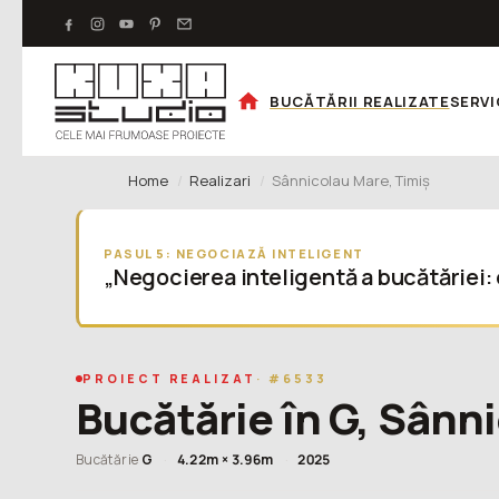
BUCĂTĂRII REALIZATE
SERVI
Home
Realizari
Sânnicolau Mare, Timiș
PASUL 5: NEGOCIAZĂ INTELIGENT
„Negocierea inteligentă a bucătăriei:
PROIECT REALIZAT
· #6533
Bucătărie în G, Sânn
Bucătărie
G
·
4.22m × 3.96m
·
2025