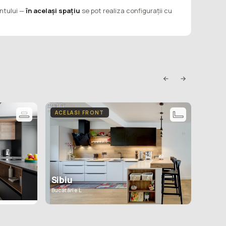
entului —
în același spațiu
se pot realiza configurații cu
ACELASI FRONT
ACEL
Bule
Sibiu
Bucătăr
Bucătărie L