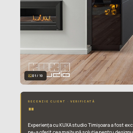
01
/ 10
RECENZIE CLIENT · VERIFICATĂ
"
Experiența cu KUXA studio Timișoara a fost exc
ne-a oferit cea mai bună soluție pentru designul