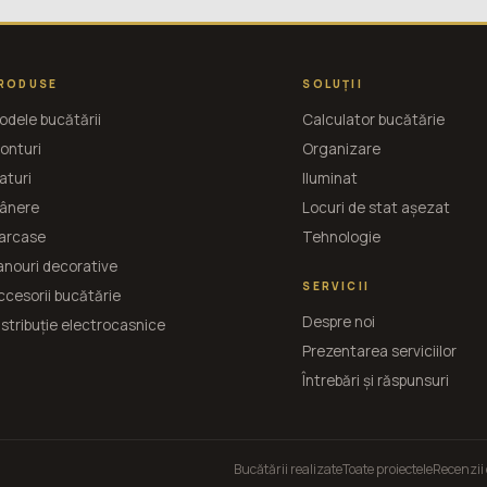
RODUSE
SOLUȚII
odele bucătării
Calculator bucătărie
ronturi
Organizare
aturi
Iluminat
ânere
Locuri de stat așezat
arcase
Tehnologie
anouri decorative
SERVICII
ccesorii bucătărie
Despre noi
istribuție electrocasnice
Prezentarea serviciilor
Întrebări și răspunsuri
Bucătării realizate
Toate proiectele
Recenzii 