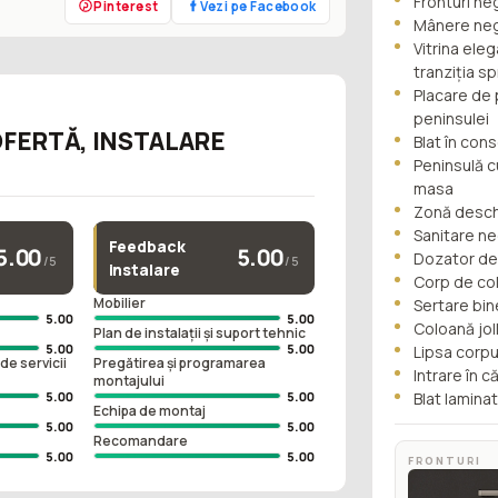
Fronturi n
Pinterest
Vezi pe Facebook
Mânere neg
Vitrina eleg
tranziția sp
Placare de 
peninsulei
OFERTĂ, INSTALARE
Blat în con
Peninsulă cu
masa
Zonă deschi
Sanitare ne
Feedback
5.00
5.00
Dozator de
/5
/5
instalare
Corp de col
e
Mobilier
Sertare bin
5.00
5.00
Coloană jol
Plan de instalații și suport tehnic
5.00
5.00
Lipsa corpu
de servicii
Pregătirea și programarea
Intrare în 
montajului
5.00
5.00
Blat lamina
Echipa de montaj
5.00
5.00
Recomandare
5.00
5.00
FRONTURI