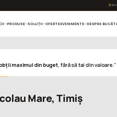
SH
CII
PRODUSE
SOLUȚII
OFERTE
EVENIMENTE
DESPRE BUCĂTĂ
obții maximul din buget
, fără să tai din valoare.”
icolau Mare, Timiș