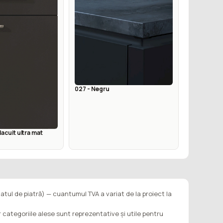
027 - Negru
lacuit ultra mat
latul de piatră) — cuantumul TVA a variat de la proiect la
ar categoriile alese sunt reprezentative și utile pentru