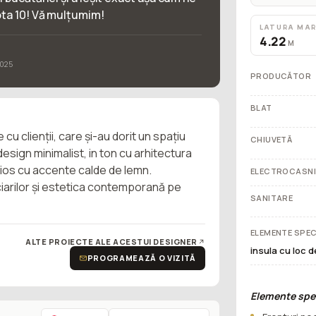
ota 10! Vă mulțumim!
LATURA MA
4.22
M
2025
PRODUCĂTOR
BLAT
cu clienții, care și-au dorit un spațiu
CHIUVETĂ
esign minimalist, in ton cu arhitectura
nios cu accente calde de lemn.
ELECTROCASN
ciarilor și estetica contemporană pe
SANITARE
ELEMENTE SPEC
ALTE PROIECTE ALE ACESTUI DESIGNER
insula cu loc d
PROGRAMEAZĂ O VIZITĂ
Elemente spec