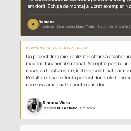
am dorit. Echipa de montaj a lucrat exemplar. N
Ramona
R
Proprietar · Sânnicolau Mare, Timiș · Bucătăria livrată în 
COMENTARIUL DESIGNERULUI
Un proiect drag mie, realizat în strânsă colaborare 
modern, funcțional și rafinat. Am optat pentru un d
casei, cu fronturi mate, închise, combinate armo
Rezultatul final reflectă perfect dorințele benefi
care și-au imaginat-o pentru casa lor.
Simona Vieru
Designer
KUXA studio
· Timisoara