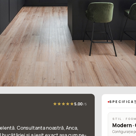
SPECIFICAȚ
5.00
/5
STIL · FOR
Modern · 
elentă. Consultanta noastră, Anca,
Configurație p
 bucătăriei și a ieșit exact așa cum ne-