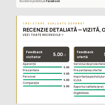
Bucătărie postată pe
Facebook
TREI ETAPE, EVALUATE SEPARAT
RECENZIE DETALIATĂ — VIZITĂ, 
VEZI TOATE RECENZIILE
Feedback
Feedback
5.00
/5
vizitator
ofertă
Aparență
Serviciul de proiectar
5.00
Prezentare
Prezentarea ofertei
5.00
Personal
Importanța pachetului 
5.00
KUXA
Comparație
5.00
Raportul calitate/preț
Eligibilitate