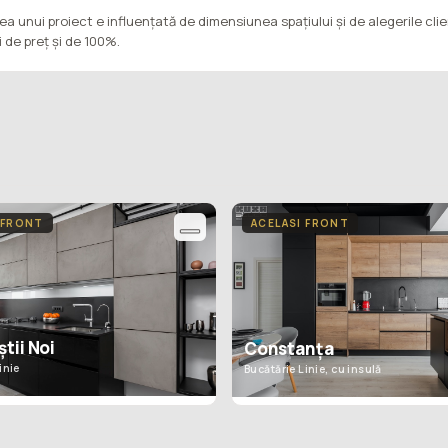
ea unui proiect e influențată de dimensiunea spațiului și de alegerile cli
ii de preț și de 100%.
 FRONT
ACELASI FRONT
tii Noi
Constanța
inie
Bucătărie Linie, cu insulă