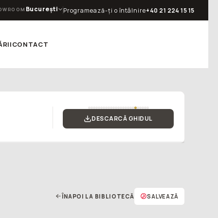
București
OWROOM
Programează-ți o întâlnire
+40 21 224 15 15
RII
CONTACT
DESCARCĂ GHIDUL
ÎNAPOI LA BIBLIOTECĂ
SALVEAZĂ