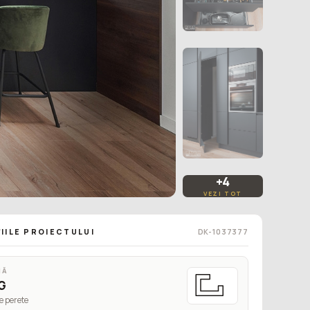
+4
VEZI TOT
IILE PROIECTULUI
DK-1037377
MĂ
G
e perete