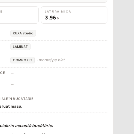
RE
LATURA MICĂ
3.96
M
KUXA studio
LAMINAT
· montaj pe blat
COMPOZIT
ICE
—
—
IALE ÎN BUCĂTĂRIE
e luat masa.
iale în această bucătărie: