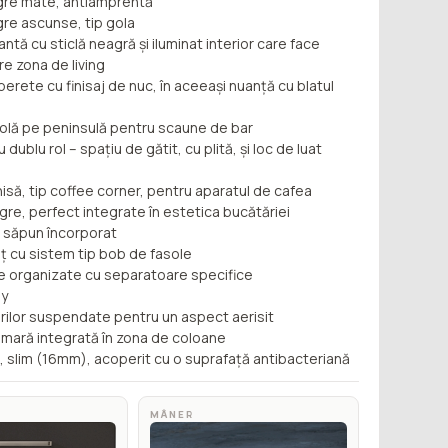
egre mate, antiamprentă
re ascunse, tip gola
antă cu sticlă neagră și iluminat interior care face
re zona de living
perete cu finisaj de nuc, în aceeași nuanță cu blatul
solă pe peninsulă pentru scaune de bar
 dublu rol – spațiu de gătit, cu plită, și loc de luat
să, tip coffee corner, pentru aparatul de cafea
gre, perfect integrate în estetica bucătăriei
 săpun încorporat
ț cu sistem tip bob de fasole
e organizate cu separatoare specifice
ly
rilor suspendate pentru un aspect aerisit
cămară integrată în zona de coloane
t, slim (16mm), acoperit cu o suprafață antibacteriană
MÂNER