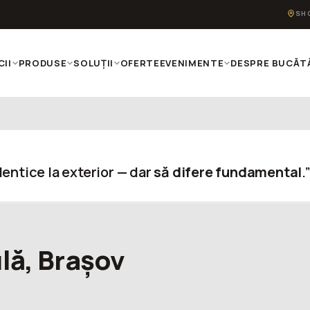
SH
CII
PRODUSE
SOLUȚII
OFERTE
EVENIMENTE
DESPRE BUCĂTĂ
entice la exterior — dar
să difere fundamental
.
ulă, Brașov