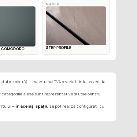
MÂNER
STEP PROFILE
DE COMODORO
latul de piatră) — cuantumul TVA a variat de la proiect la
ar categoriile alese sunt reprezentative și utile pentru
entului —
în același spațiu
se pot realiza configurații cu