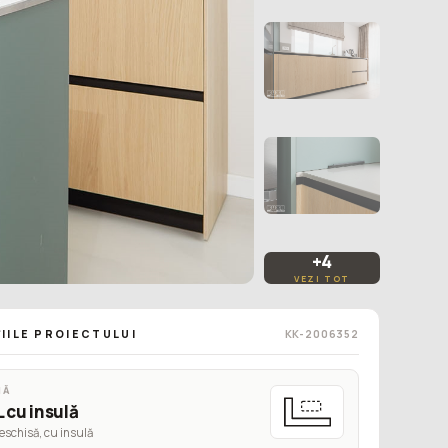
+4
VEZI TOT
IILE PROIECTULUI
KK-2006352
MĂ
L cu insulă
eschisă, cu insulă