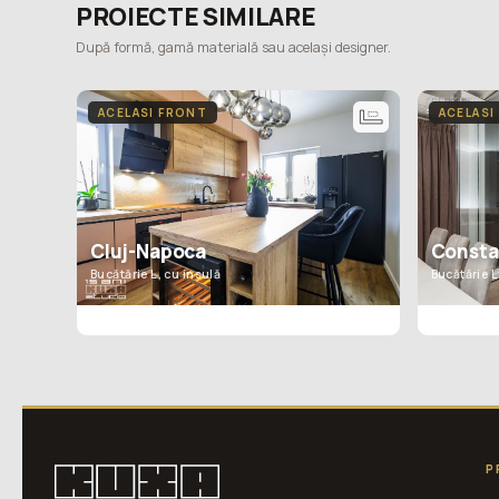
PROIECTE SIMILARE
După formă, gamă materială sau același designer.
ACELASI FRONT
ACELASI
Consta
Cluj-Napoca
Bucătărie L
Bucătărie L, cu insulă
P