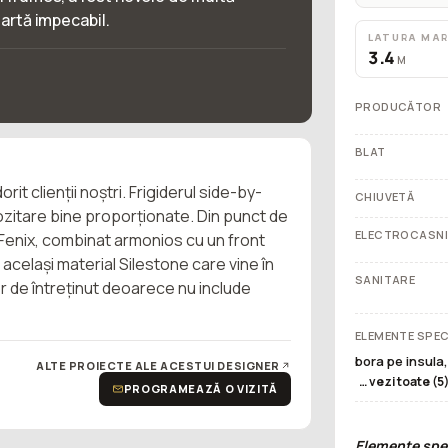
 artă impecabil.
LATURA MA
3.4
M
PRODUCĂTOR
BLAT
it clienții noștri. Frigiderul side-by-
CHIUVETĂ
pozitare bine proporționate. Din punct de
ELECTROCASN
Fenix, combinat armonios cu un front
in același material Silestone care vine în
SANITARE
r de întreținut deoarece nu include
ELEMENTE SPEC
bora pe insula,
ALTE PROIECTE ALE ACESTUI DESIGNER
… vezi toate (5
PROGRAMEAZĂ O VIZITĂ
Elemente spec