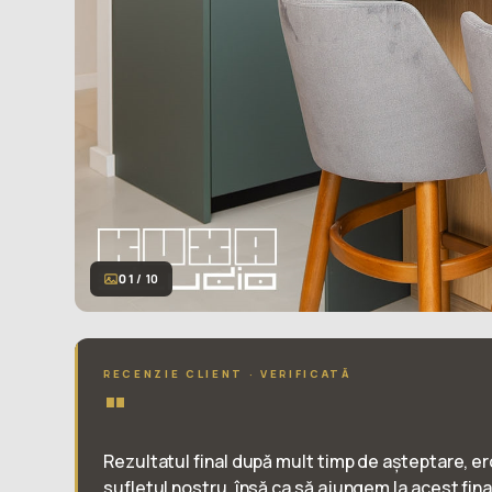
01
/ 10
RECENZIE CLIENT · VERIFICATĂ
"
Rezultatul final după mult timp de așteptare, e
sufletul nostru, însă ca să ajungem la acest fin