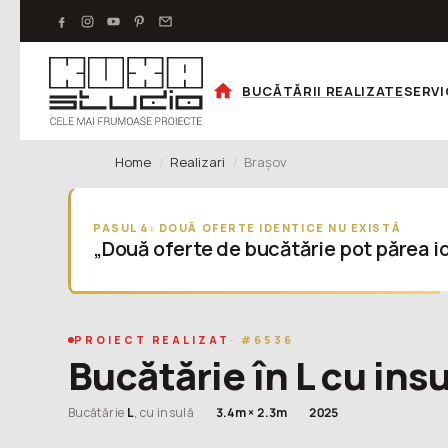
BUCĂTĂRII REALIZATE
SERVI
Home
Realizari
Brașov
PASUL 4: DOUĂ OFERTE IDENTICE NU EXISTĂ
„Două oferte de bucătărie pot părea id
PROIECT REALIZAT
· #6536
Bucătărie în L cu ins
Bucătărie
L
, cu insulă
·
3.4m × 2.3m
·
2025