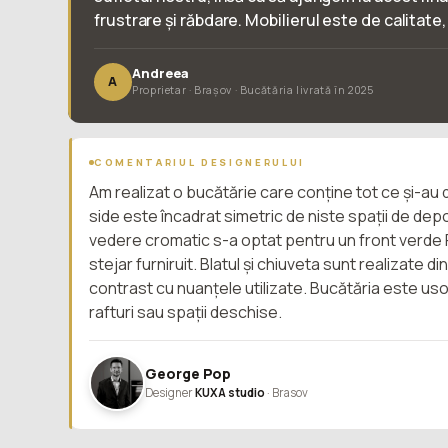
frustrare și răbdare. Mobilierul este de calitate,
Andreea
A
Proprietar · Brașov · Bucătăria livrată în 2025
COMENTARIUL DESIGNERULUI
Am realizat o bucătărie care conține tot ce și-au dor
side este încadrat simetric de niste spații de de
vedere cromatic s-a optat pentru un front verde 
stejar furniruit. Blatul și chiuveta sunt realizate d
contrast cu nuanțele utilizate. Bucătăria este uso
rafturi sau spații deschise.
George Pop
Designer
KUXA studio
· Brasov