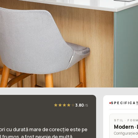
SPECIFICAȚ
3.80
/5
STIL · FOR
Modern · 
rori cu durată mare de corecție este pe
Configurație d
al frumos, a fost nevoie de multă