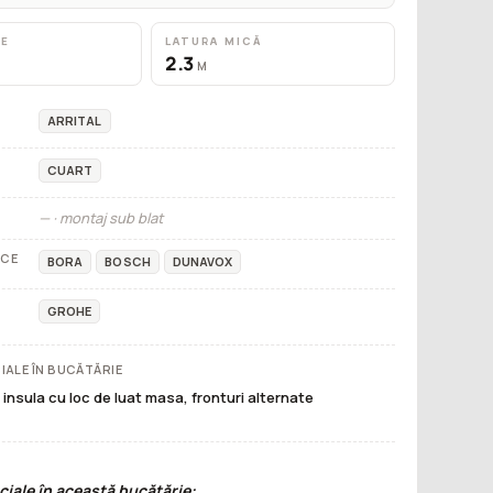
RE
LATURA MICĂ
2.3
M
ARRITAL
CUART
—
· montaj sub blat
ICE
BORA
BOSCH
DUNAVOX
GROHE
IALE ÎN BUCĂTĂRIE
 insula cu loc de luat masa, fronturi alternate
)
iale în această bucătărie: