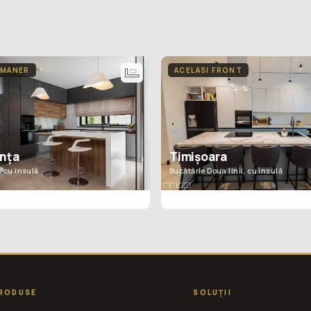
 MANER
ACELASI FRONT
nța
Timișoara
, cu insulă
Bucătărie Doua linii, cu insulă
RODUSE
SOLUȚII