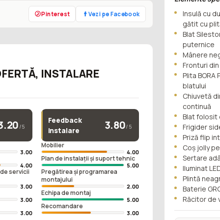
Insulă cu d
Pinterest
Vezi pe Facebook
gătit cu pli
Blat Silesto
puternice
Mânere negr
Fronturi din
OFERTĂ, INSTALARE
Plita BORA 
blatului
Chiuvetă di
continuă
Blat folosit
Feedback
3.20
3.80
Frigider si
/5
/5
instalare
Priză flip i
e
Mobilier
Coș jolly p
3.00
4.00
Sertare ad
Plan de instalații și suport tehnic
4.00
5.00
Iluminat LE
de servicii
Pregătirea și programarea
Plintă neag
montajului
3.00
2.00
Baterie GRO
Echipa de montaj
Răcitor de 
3.00
5.00
Recomandare
3.00
3.00