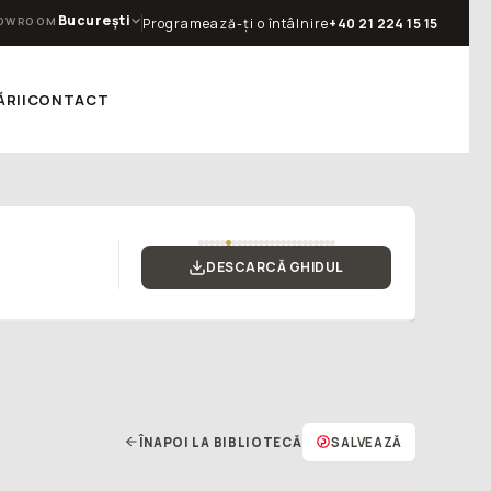
București
OWROOM
Programează-ți o întâlnire
+40 21 224 15 15
RII
CONTACT
”
DESCARCĂ GHIDUL
ÎNAPOI LA BIBLIOTECĂ
SALVEAZĂ