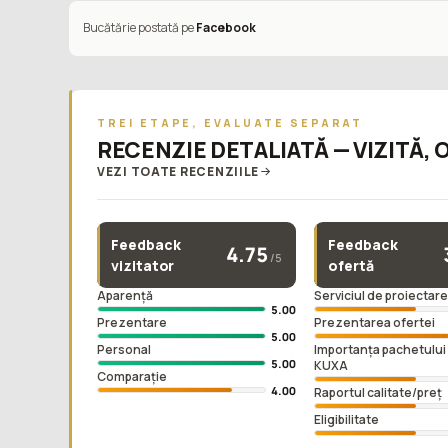
Bucătărie postată pe
Facebook
TREI ETAPE, EVALUATE SEPARAT
RECENZIE DETALIATĂ — VIZITĂ, 
VEZI TOATE RECENZIILE
Feedback
Feedback
4.75
/5
vizitator
ofertă
Aparență
Serviciul de proiectar
5.00
Prezentare
Prezentarea ofertei
5.00
Personal
Importanța pachetului 
5.00
KUXA
Comparație
4.00
Raportul calitate/preț
Eligibilitate