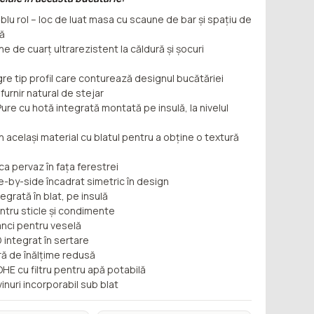
ublu rol – loc de luat masa cu scaune de bar și spațiu de
tă
ne de cuarț ultrarezistent la căldură și șocuri
e tip profil care conturează designul bucătăriei
 furnir natural de stejar
Pure cu hotă integrată montată pe insulă, la nivelul
n același material cu blatul pentru a obține o textură
 ca pervaz în fața ferestrei
de-by-side încadrat simetric în design
ntegrată în blat, pe insulă
entru sticle și condimente
ânci pentru veselă
D integrat în sertare
ră de înălțime redusă
HE cu filtru pentru apă potabilă
vinuri incorporabil sub blat