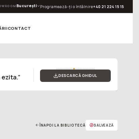
București
OWROOM
Programează-ți o întâlnire
+40 21 224 15 15
RII
CONTACT
 ezita.”
DESCARCĂ GHIDUL
ÎNAPOI LA BIBLIOTECĂ
SALVEAZĂ