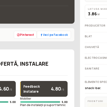
LATURA MA
3.86
M
PRODUCĂTOR
Pinterest
Vezi pe Facebook
BLAT
CHIUVETĂ
ELECTROCASN
OFERTĂ, INSTALARE
SANITARE
ELEMENTE SPEC
Feedback
4.60
4.80
snack-bar.
/5
/5
instalare
e
Mobilier
FRONTURI
5.00
5.00
Plan de instalații și suport tehnic