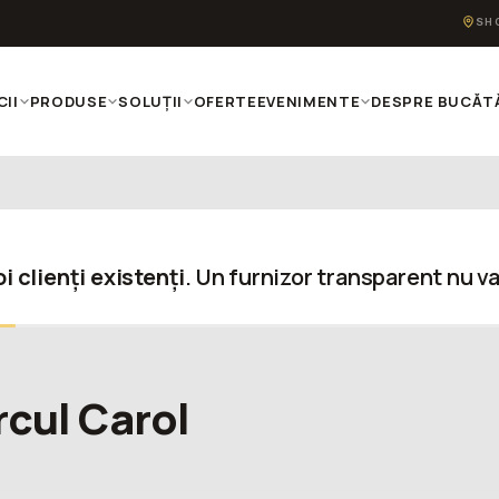
SH
CII
PRODUSE
SOLUȚII
OFERTE
EVENIMENTE
DESPRE BUCĂTĂ
i clienți existenți
. Un furnizor transparent nu va
rcul Carol