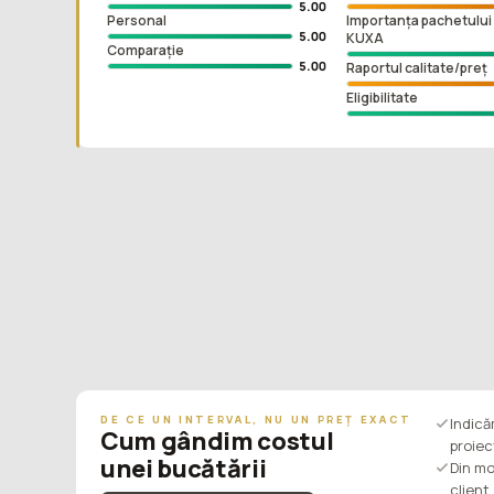
5.00
Personal
Importanța pachetului 
5.00
KUXA
Comparație
5.00
Raportul calitate/preț
Eligibilitate
DE CE UN INTERVAL, NU UN PREȚ EXACT
Indic
Cum gândim costul
proiec
unei bucătării
Din mo
client.