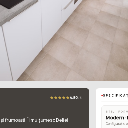
SPECIFICAȚ
4.80
/5
STIL · FOR
Modern · 
 și frumoasă. Îi mulțumesc Deliei
Configurație p