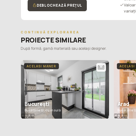
Valoar
DEBLOCHEAZĂ PREȚUL
variaț
CONTINUĂ EXPLORAREA
PROIECTE SIMILARE
După formă, gamă materială sau același designer.
ACELASI MANER
ACELASI
Arad
București
Bucătărie 
Bucătărie U, cu insulă