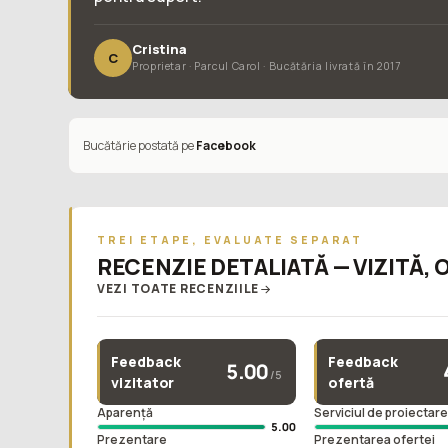
Cristina
C
Proprietar · Parcul Carol · Bucătăria livrată în 2017
Bucătărie postată pe
Facebook
TREI ETAPE, EVALUATE SEPARAT
RECENZIE DETALIATĂ — VIZITĂ, 
VEZI TOATE RECENZIILE
Feedback
Feedback
5.00
/5
vizitator
ofertă
Aparență
Serviciul de proiectar
5.00
Prezentare
Prezentarea ofertei