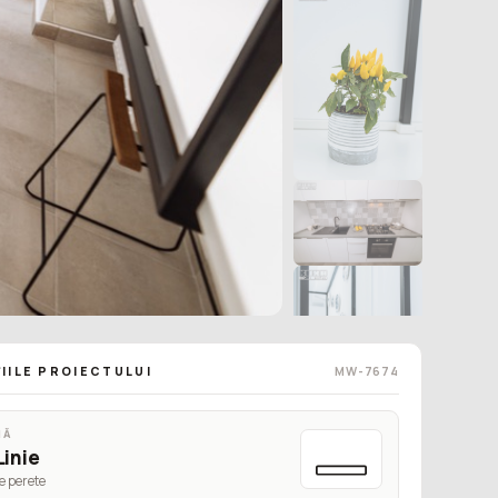
IILE PROIECTULUI
MW-7674
MĂ
Linie
+6
e perete
VEZI TOT