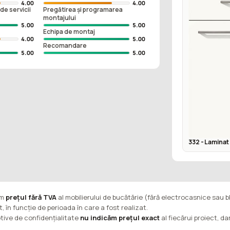
4.00
4.00
de servicii
Pregătirea și programarea
montajului
5.00
5.00
Echipa de montaj
4.00
5.00
Recomandare
5.00
5.00
332 - Laminat 
ăm
prețul fără TVA
al mobilierului de bucătărie (fără electrocasnice sau b
t, în funcție de perioada în care a fost realizat.
tive de confidențialitate
nu indicăm prețul exact
al fiecărui proiect, d