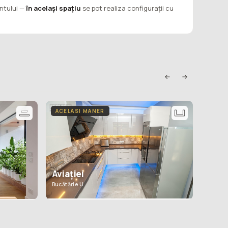
entului —
în același spațiu
se pot realiza configurații cu
ACELASI MANER
ACEL
Aviației
Gara
Bucătărie U
Bucătăr