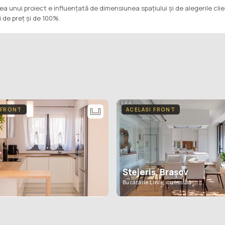
ea unui proiect e influențată de dimensiunea spațiului și de alegerile cli
ii de preț și de 100%.
 FRONT
ACELASI FRONT
Stejeriș, Brașov
U
Bucătărie Linie, cu insulă