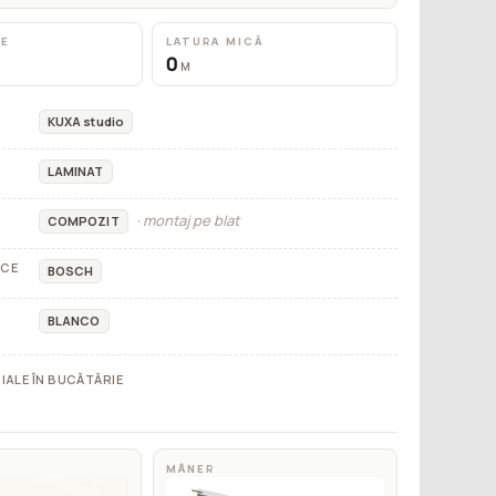
RE
LATURA MICĂ
0
M
KUXA studio
LAMINAT
· montaj pe blat
COMPOZIT
ICE
BOSCH
BLANCO
IALE ÎN BUCĂTĂRIE
MÂNER