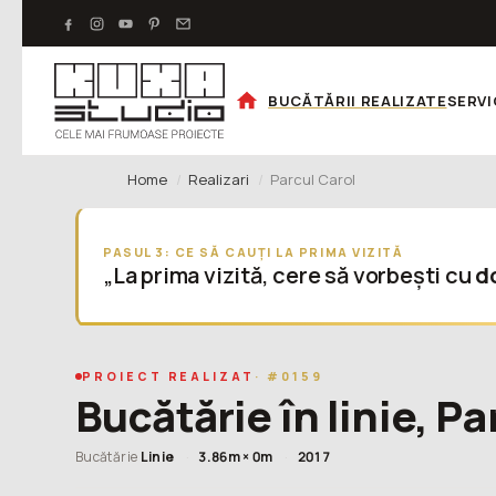
BUCĂTĂRII REALIZATE
SERVI
Home
Realizari
Parcul Carol
PASUL 3: CE SĂ CAUȚI LA PRIMA VIZITĂ
„La prima vizită, cere să vorbești cu
do
PROIECT REALIZAT
· #0159
Bucătărie în linie, Pa
Bucătărie
Linie
·
3.86m × 0m
·
2017