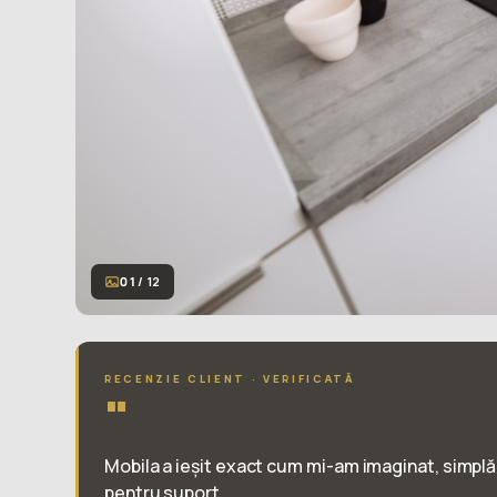
01
/ 12
RECENZIE CLIENT · VERIFICATĂ
"
Mobila a ieșit exact cum mi-am imaginat, simplă
pentru suport.