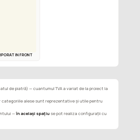
RPORAT IN FRONT
latul de piatră) — cuantumul TVA a variat de la proiect la
ar categoriile alese sunt reprezentative și utile pentru
entului —
în același spațiu
se pot realiza configurații cu