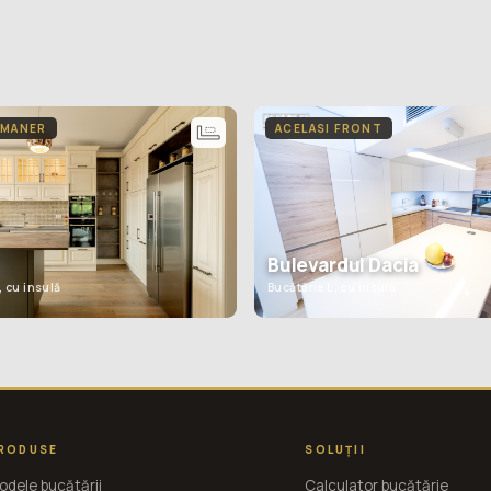
 MANER
ACELASI FRONT
Bulevardul Dacia
, cu insulă
Bucătărie L, cu insulă
RODUSE
SOLUȚII
odele bucătării
Calculator bucătărie