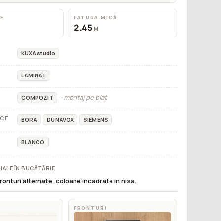
RE
LATURA MICĂ
2.45
M
KUXA studio
LAMINAT
· montaj pe blat
COMPOZIT
ICE
BORA
DUNAVOX
SIEMENS
BLANCO
IALE ÎN BUCĂTĂRIE
ronturi alternate, coloane incadrate in nisa.
FRONTURI