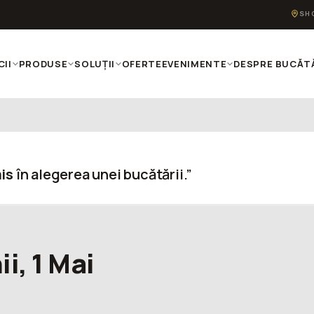
SH
CII
PRODUSE
SOLUȚII
OFERTE
EVENIMENTE
DESPRE BUCĂTĂ
is
în alegerea unei bucătării.”
i, 1 Mai