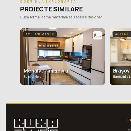
CONTINUĂ EXPLORAREA
PROIECTE SIMILARE
După formă, gamă materială sau același designer.
ACELASI MANER
ACELASI
Mehala, Timișoara
Brașov
Bucătărie L
Bucătărie L
P
M