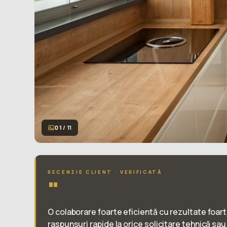
01
/ 11
RECENZIE CLIENT · VERIFICATĂ
"
O colaborare foarte eficientă cu rezultate foart
raspunsuri rapide la orice solicitare tehnică sau