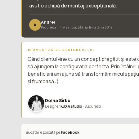
avut o echipă de montaj excepțională.
Andrei
A
Proprietar · 1 Mai · Bucătăria livrată în 2019
COMENTARIUL DESIGNERULUI
Când clientul vine cu un concept pregătit și este
să ajungem la configurația perfectă. Prin întâlnir
beneficiarii am ajuns să transformăm micul spațiu
și frumoasă :).
Doina Sîrbu
Designer
KUXA studio
· Bucuresti
Bucătărie postată pe
Facebook