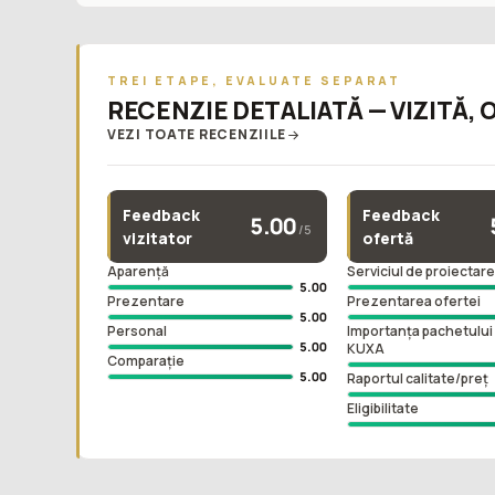
TREI ETAPE, EVALUATE SEPARAT
RECENZIE DETALIATĂ — VIZITĂ, 
VEZI TOATE RECENZIILE
Feedback
Feedback
5.00
/5
vizitator
ofertă
Aparență
Serviciul de proiectar
5.00
Prezentare
Prezentarea ofertei
5.00
Personal
Importanța pachetului 
5.00
KUXA
Comparație
5.00
Raportul calitate/preț
Eligibilitate