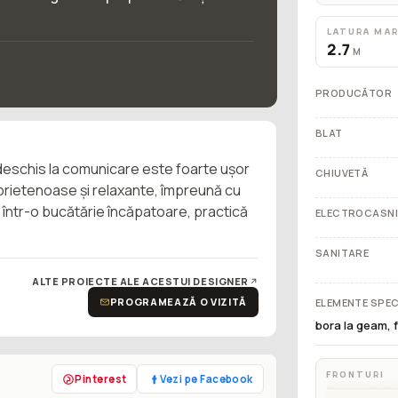
LATURA MA
2.7
M
PRODUCĂTOR
BLAT
 deschis la comunicare este foarte ușor
CHIUVETĂ
i prietenoase și relaxante, împreună cu
 într-o bucătărie încăpatoare, practică
ELECTROCASN
SANITARE
ALTE PROIECTE ALE ACESTUI DESIGNER
PROGRAMEAZĂ O VIZITĂ
ELEMENTE SPEC
bora la geam, f
FRONTURI
Pinterest
Vezi pe Facebook