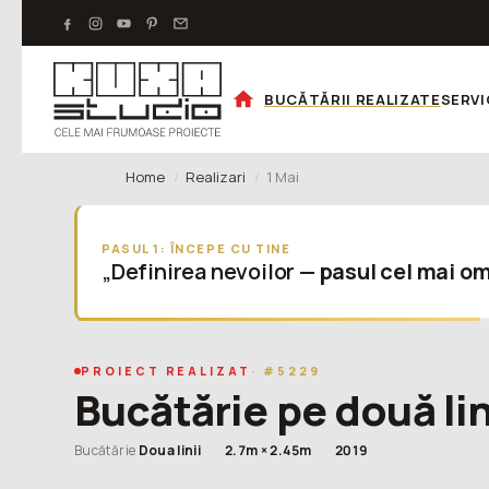
BUCĂTĂRII REALIZATE
SERVI
Home
Realizari
1 Mai
PASUL 1: ÎNCEPE CU TINE
„Definirea nevoilor —
pasul cel mai om
PROIECT REALIZAT
· #5229
Bucătărie pe două lini
Bucătărie
Doua linii
·
2.7m × 2.45m
·
2019