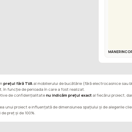
MANER INCO
ăm
prețul fără TVA
al mobilierului de bucătărie (fără electrocasnice sau b
t, în funcție de perioada în care a fost realizat.
tive de confidențialitate
nu indicăm prețul exact
al fiecărui proiect, d
ea unui proiect e influențată de dimensiunea spațiului și de alegerile cli
ii de preț și de 100%.