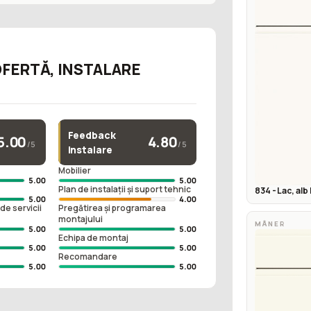
OFERTĂ, INSTALARE
Feedback
5.00
4.80
/5
/5
instalare
e
Mobilier
5.00
5.00
Plan de instalații și suport tehnic
834 - Lac, alb
5.00
4.00
de servicii
Pregătirea și programarea
montajului
MÂNER
5.00
5.00
Echipa de montaj
5.00
5.00
Recomandare
5.00
5.00