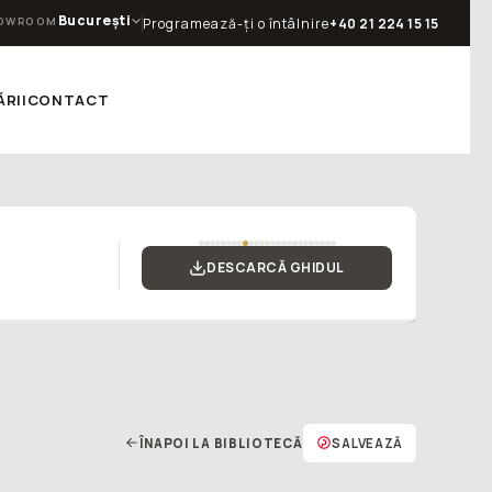
București
OWROOM
Programează-ți o întâlnire
+40 21 224 15 15
RII
CONTACT
DESCARCĂ GHIDUL
ÎNAPOI LA BIBLIOTECĂ
SALVEAZĂ