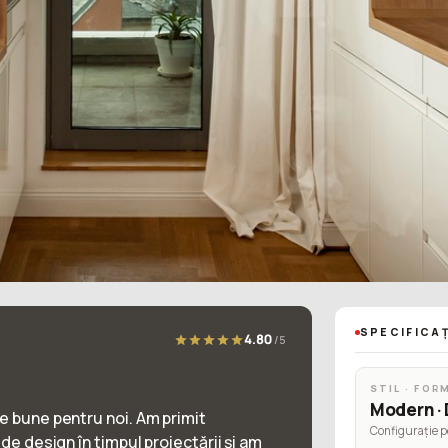
SPECIFICAȚ
4.80
/5
STIL · FOR
Modern · 
e bune pentru noi. Am primit
Configurație p
 de design în timpul proiectării și am