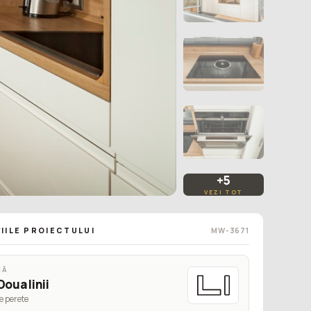
+5
VEZI TOT
IILE PROIECTULUI
MW-3671
MĂ
Doua linii
e perete