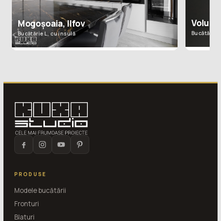
Volunta
Mogoșoaia, Ilfov
Bucătărie L
Bucătărie L, cu insulă
PRODUSE
Modele bucătării
Fronturi
Blaturi