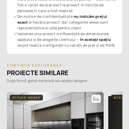
TVA a variat de la proiect la proiect, în funcție de
perioada în care a fost realizat.
Din motive de confidențialitate
nu indicăm prețul
exact
al fiecărui proiect, dar categoriile alese sunt
reprezentative și utile pentru client.
Valoarea unui proiect e influențată de dimensiunea
spațiului și de alegerile clientului —
în același spațiu
se pot realiza configurații cu variații de preț și de 100%.
CONTINUĂ EXPLORAREA
PROIECTE SIMILARE
După formă, gamă materială sau același designer.
ACELASI MANER
ACELASI