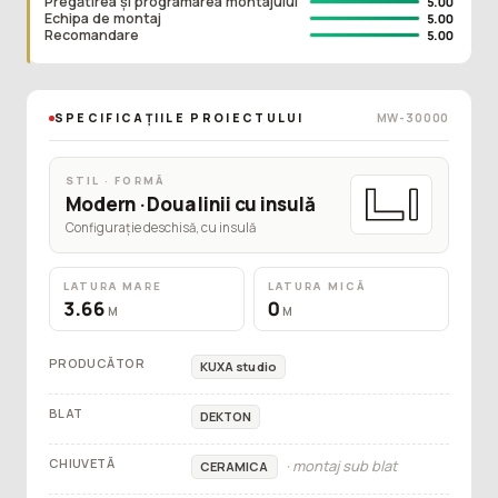
Pregătirea și programarea montajului
5.00
Echipa de montaj
5.00
Recomandare
5.00
SPECIFICAȚIILE PROIECTULUI
MW-30000
STIL · FORMĂ
Modern · Doua linii cu insulă
Configurație deschisă, cu insulă
LATURA MARE
LATURA MICĂ
3.66
0
M
M
PRODUCĂTOR
KUXA studio
BLAT
DEKTON
CHIUVETĂ
· montaj sub blat
CERAMICA