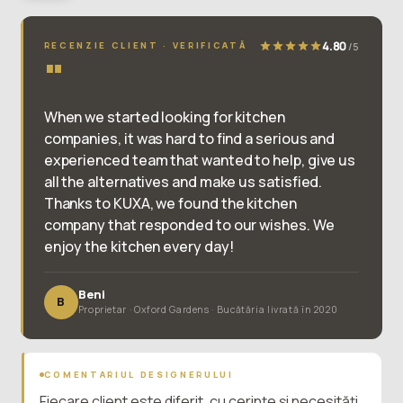
4.80
/5
RECENZIE CLIENT · VERIFICATĂ
"
When we started looking for kitchen
companies, it was hard to find a serious and
experienced team that wanted to help, give us
all the alternatives and make us satisfied.
Thanks to KUXA, we found the kitchen
company that responded to our wishes. We
enjoy the kitchen every day!
Beni
B
Proprietar · Oxford Gardens · Bucătăria livrată în 2020
COMENTARIUL DESIGNERULUI
Fiecare client este diferit, cu cerințe și necesități