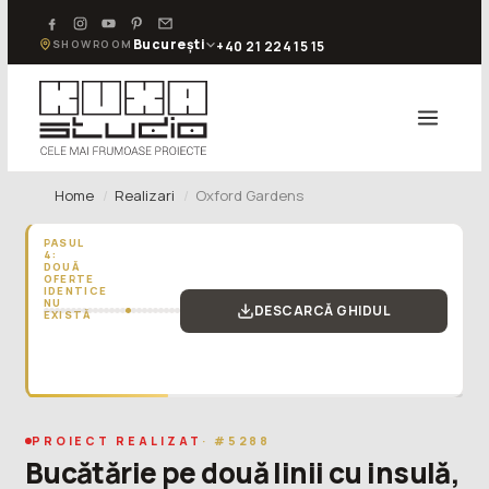
București
SHOWROOM
+40 21 224 15 15
Home
Realizari
Oxford Gardens
PASUL
4:
DOUĂ
OFERTE
IDENTICE
NU
DESCARCĂ GHIDUL
EXISTĂ
„Nu
compara
doar
prețul
final
al
PROIECT REALIZAT
· #5288
bucătăriei.
Bucătărie pe două linii cu insulă,
Pierzi