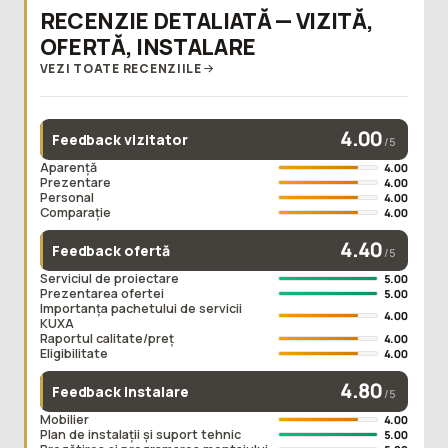
RECENZIE DETALIATĂ — VIZITĂ,
OFERTĂ, INSTALARE
VEZI TOATE RECENZIILE
4.00
Feedback vizitator
/5
Aparență
4.00
Prezentare
4.00
Personal
4.00
Comparație
4.00
4.40
Feedback ofertă
/5
Serviciul de proiectare
5.00
Prezentarea ofertei
5.00
Importanța pachetului de servicii
4.00
KUXA
Raportul calitate/preț
4.00
Eligibilitate
4.00
4.80
Feedback instalare
/5
Mobilier
4.00
Plan de instalații și suport tehnic
5.00