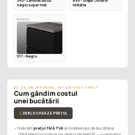
340 - Laminat lacuit
894 - Stejar Ontario
negru super mat
imitatie
MÂNER
017 - Negru
DE CE UN INTERVAL, NU UN PREȚ EXACT
Cum gândim costul
unei bucătării
DEBLOCHEAZĂ PREȚUL
Indicăm
prețul fără TVA
al mobilierului de bucătărie
(fără electrocasnice sau blatul de piatră) — cuantumul