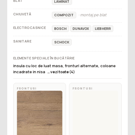
BLAT
LAMINAT
CHIUVETĂ
· montaj pe blat
COMPOZIT
ELECTROCASNICE
BOSCH
DUNAVOX
LIEBHERR
SANITARE
SCHOCK
ELEMENTE SPECIALE ÎN BUCĂTĂRIE
insula cu loc de luat masa, fronturi alternate, coloane
incadrate in nisa
… vezi toate (4)
FRONTURI
FRONTURI