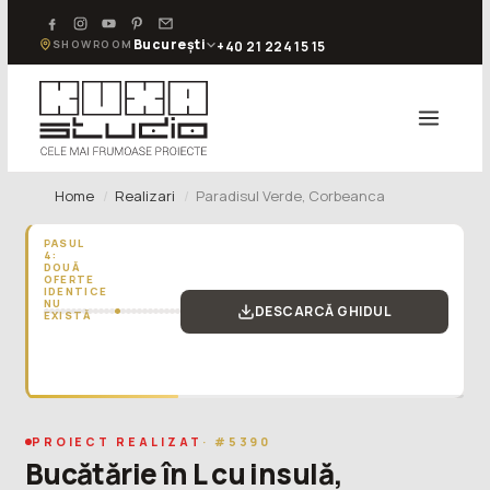
București
SHOWROOM
+40 21 224 15 15
Home
Realizari
Paradisul Verde, Corbeanca
PASUL
4:
DOUĂ
OFERTE
IDENTICE
NU
DESCARCĂ GHIDUL
EXISTĂ
„O
ofertă
de
bucătărie
mai
scumpă
PROIECT REALIZAT
· #5390
acum
Bucătărie în L cu insulă,
poate