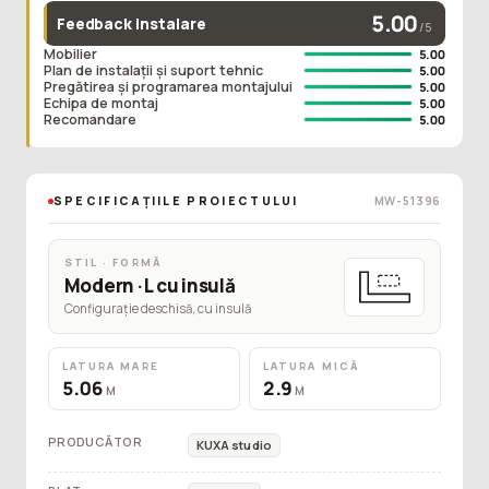
5.00
Feedback instalare
/5
Mobilier
5.00
Plan de instalații și suport tehnic
5.00
Pregătirea și programarea montajului
5.00
Echipa de montaj
5.00
Recomandare
5.00
SPECIFICAȚIILE PROIECTULUI
MW-51396
STIL · FORMĂ
Modern · L cu insulă
Configurație deschisă, cu insulă
LATURA MARE
LATURA MICĂ
5.06
2.9
M
M
PRODUCĂTOR
KUXA studio