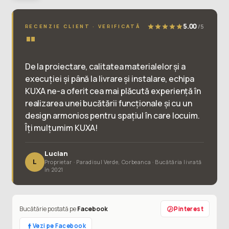
5.00
/5
RECENZIE CLIENT · VERIFICATĂ
"
De la proiectare, calitatea materialelor și a
execuției și până la livrare și instalare, echipa
KUXA ne-a oferit cea mai plăcută experiență în
realizarea unei bucătării funcționale și cu un
design armonios pentru spațiul în care locuim.
Îți mulțumim KUXA!
Lucian
L
Proprietar · Paradisul Verde, Corbeanca · Bucătăria livrată
în 2021
Bucătărie postată pe
Facebook
Pinterest
Vezi pe Facebook