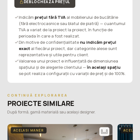
DEBLOCHEAZĂ PREȚUL
Indicăm
prețul fără TVA
al mobilierului de bucătărie
(fără electrocasnice sau blatul de piatră) — cuantumul
TVA a variat de la proiect la proiect, în funcție de
perioada în care a fost realizat.
Din motive de confidențialitate
nu indicăm prețul
exact
al fiecărui proiect, dar categoriile alese sunt
reprezentative și utile pentru client.
Valoarea unui proiect e influențată de dimensiunea
spațiului și de alegerile clientului —
în același spațiu
se pot realiza configurații cu variații de preț și de 100%.
CONTINUĂ EXPLORAREA
PROIECTE SIMILARE
După formă, gamă materială sau același designer.
ACELASI MANER
ACELASI