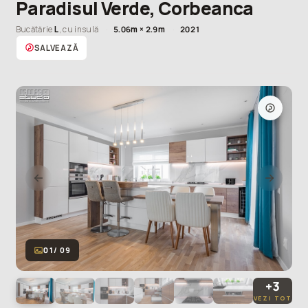
fi
Paradisul Verde, Corbeanca
alegerea
mai
Bucătărie
L
, cu insulă
·
5.06m × 2.9m
·
2021
eficientă
SALVEAZĂ
pe
termen
lung
.”
01
/ 09
+3
VEZI TOT