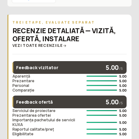
TREI ETAPE, EVALUATE SEPARAT
RECENZIE DETALIATĂ — VIZITĂ,
OFERTĂ, INSTALARE
VEZI TOATE RECENZIILE
5.00
Feedback vizitator
/5
Aparență
5.00
Prezentare
5.00
Personal
5.00
Comparație
5.00
5.00
Feedback ofertă
/5
Serviciul de proiectare
5.00
Prezentarea ofertei
5.00
Importanța pachetului de servicii
5.00
KUXA
Raportul calitate/preț
5.00
Eligibilitate
5.00