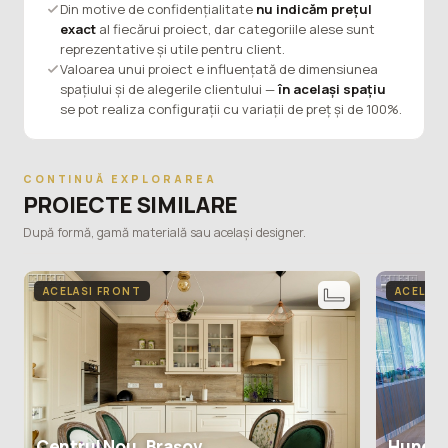
Din motive de confidențialitate
nu indicăm prețul
exact
al fiecărui proiect, dar categoriile alese sunt
reprezentative și utile pentru client.
Valoarea unui proiect e influențată de dimensiunea
spațiului și de alegerile clientului —
în același spațiu
se pot realiza configurații cu variații de preț și de 100%.
CONTINUĂ EXPLORAREA
PROIECTE SIMILARE
După formă, gamă materială sau același designer.
ACELASI FRONT
ACELASI
Centrul Nou, Brașov
Huned