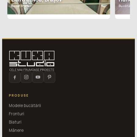
Bucătărie L
Bucătărie L
PRODUSE
Modele bucătării
Fronturi
Blaturi
Mânere