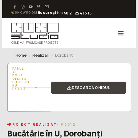
București
SHOWROOM
+40 21 224 15 15
Home
Realizari
Dorobanți
PASUL
4:
DOUĂ
OFERTE
IDENTICE
NU
DESCARCĂ GHIDUL
EXISTĂ
„Nu
compara
doar
prețul
final
al
PROIECT REALIZAT
· #0012
bucătăriei.
Bucătărie în U, Dorobanți
Pierzi