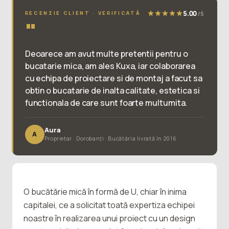
5.00
/5
RECENZIE CLIENT · VERIFICATĂ
"
Deoarece am avut multe pretentii pentru o
bucatarie mica, am ales Kuxa, iar colaborarea
cu echipa de proiectare si de montaj a facut sa
obtin o bucatarie de inalta calitate, estetica si
functionala de care sunt foarte multumita.
Aura
A
Proprietar · Dorobanți · Bucătăria livrată în 2016
O bucătărie mică în formă de U, chiar în inima
capitalei, ce a solicitat toată expertiza echipei
noastre în realizarea unui proiect cu un design