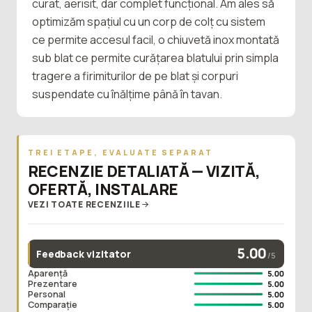
curat, aerisit, dar complet funcțional. Am ales să
optimizăm spațiul cu un corp de colț cu sistem
ce permite accesul facil, o chiuvetă inox montată
sub blat ce permite curățarea blatului prin simpla
tragere a firimiturilor de pe blat și corpuri
suspendate cu înălțime până în tavan.
TREI ETAPE, EVALUATE SEPARAT
RECENZIE DETALIATĂ — VIZITĂ,
OFERTĂ, INSTALARE
VEZI TOATE RECENZIILE
5.00
Feedback vizitator
/5
Aparență
5.00
Prezentare
5.00
Personal
5.00
Comparație
5.00