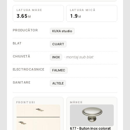
LATURA MARE
LATURA MICĂ
3.65
1.9
M
M
PRODUCĂTOR
KUXA studio
BLAT
CUART
CHIUVETĂ
· montaj sub blat
INOX
ELECTROCASNICE
FALMEC
SANITARE
ALTELE
FRONTURI
MÂNER
677 - Buton inox colorat