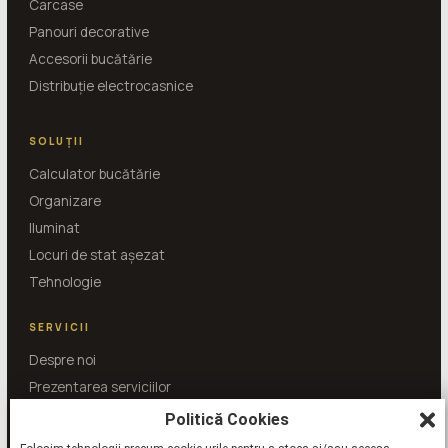
Carcase
Panouri decorative
Accesorii bucătărie
Distribuție electrocasnice
SOLUȚII
Calculator bucătărie
Organizare
Iluminat
Locuri de stat așezat
Tehnologie
SERVICII
Despre noi
Prezentarea serviciilor
Întrebări și răspunsuri
Politică Cookies