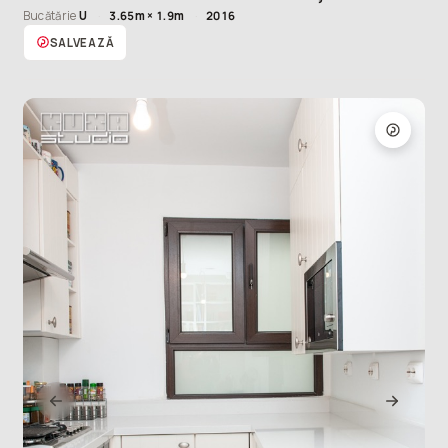
din
Bucătărie
U
·
3.65m × 1.9m
·
2016
vedere
ce
SALVEAZĂ
contează
cu
adevărat
.”