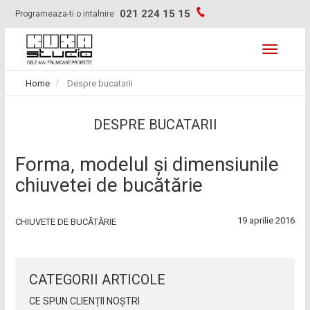
Skip
021 224 15 15
Programeaza-ti o intalnire
to
content
Toggle
navigati
Home
Despre bucatarii
DESPRE BUCATARII
Forma, modelul și dimensiunile
chiuvetei de bucătărie
19 aprilie 2016
CHIUVETE DE BUCĂTĂRIE
CATEGORII ARTICOLE
CE SPUN CLIENȚII NOȘTRI