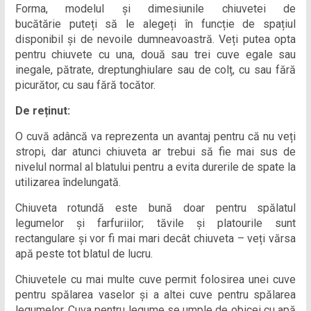
Forma, modelul și dimesiunile chiuvetei de
bucătărie puteți să le alegeți în funcție de spațiul
disponibil și de nevoile dumneavoastră. Veți putea opta
pentru chiuvete cu una, două sau trei cuve egale sau
inegale, pătrate, dreptunghiulare sau de colț, cu sau fără
picurător, cu sau fără tocător.
De reținut:
O cuvă adâncă va reprezenta un avantaj pentru că nu veți
stropi, dar atunci chiuveta ar trebui să fie mai sus de
nivelul normal al blatului pentru a evita durerile de spate la
utilizarea îndelungată.
Chiuveta rotundă este bună doar pentru spălatul
legumelor și farfuriilor; tăvile și platourile sunt
rectangulare și vor fi mai mari decât chiuveta – veți vărsa
apă peste tot blatul de lucru.
Chiuvetele cu mai multe cuve permit folosirea unei cuve
pentru spălarea vaselor și a altei cuve pentru spălarea
legumelor. Cuva pentru legume se umple de obicei cu apă