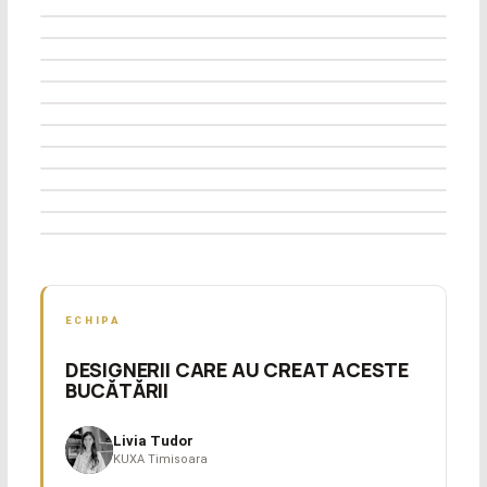
Timișoara
DOUA LINII
€?
preț
Marghita
L
€?
preț
Arad
U
€?
preț
Arad
DOUA LINII
€?
preț
Sag, Timiș
U
€?
preț
Moșnița Nouă
L
€?
preț
Dumbrăvița, Timiș
G
€?
preț
Timișoara
LINIE
€?
preț
Timișoara
L
€?
preț
Dumbrăvița, Timiș
U
€?
preț
L
€?
preț
L
€?
preț
ECHIPA
DESIGNERII CARE AU CREAT ACESTE
BUCĂTĂRII
Livia Tudor
KUXA Timisoara