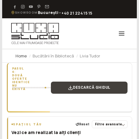
București
SHOWROOM
+40 21 224 15 15
Home
Bucătării în Bibliotecă
Livia Tudor
PASUL
4:
DOUĂ
OFERTE
IDENTICE
NU
DESCARCĂ GHIDUL
EXISTĂ
„Înainte
să
semnezi
contractul
pentru
bucătărie:
↺
Reset
Filtre avansate
SPAȚIUL TĂU
ești
Vezi ce am realizat la alți clienți
sigur
că