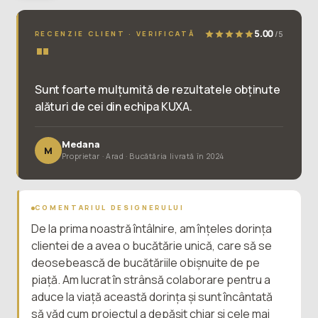
5.00
/5
RECENZIE CLIENT · VERIFICATĂ
"
Sunt foarte mulțumită de rezultatele obținute
alături de cei din echipa KUXA.
Medana
M
Proprietar · Arad · Bucătăria livrată în 2024
COMENTARIUL DESIGNERULUI
De la prima noastră întâlnire, am înțeles dorința
clientei de a avea o bucătărie unică, care să se
deosebească de bucătăriile obișnuite de pe
piață. Am lucrat în strânsă colaborare pentru a
aduce la viață această dorința și sunt încântată
să văd cum proiectul a depășit chiar și cele mai