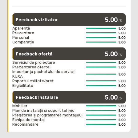
5.00
Feedback vizitator
/5
Aparență
5.00
Prezentare
5.00
Personal
5.00
Comparație
5.00
5.00
Feedback ofertă
/5
Serviciul de proiectare
5.00
Prezentarea ofertei
5.00
Importanța pachetului de servicii
5.00
KUXA
Raportul calitate/preț
5.00
Eligibilitate
5.00
5.00
Feedback instalare
/5
Mobilier
5.00
Plan de instalații și suport tehnic
5.00
Pregătirea și programarea montajului
5.00
Echipa de montaj
5.00
Recomandare
5.00