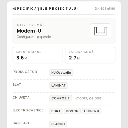
SPECIFICAȚIILE PROIECTULUI
DK-1034580
STIL · FORMĂ
Modern · U
Configurație pe perete
LATURA MARE
LATURA MICĂ
3.6
2.7
M
M
PRODUCĂTOR
KUXA studio
BLAT
LAMINAT
CHIUVETĂ
· montaj pe blat
COMPOZIT
ELECTROCASNICE
BORA
BOSCH
LIEBHERR
SANITARE
BLANCO