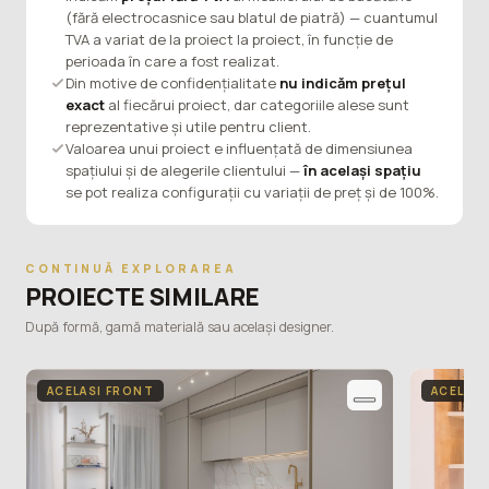
(fără electrocasnice sau blatul de piatră) — cuantumul
TVA a variat de la proiect la proiect, în funcție de
perioada în care a fost realizat.
Din motive de confidențialitate
nu indicăm prețul
exact
al fiecărui proiect, dar categoriile alese sunt
reprezentative și utile pentru client.
Valoarea unui proiect e influențată de dimensiunea
spațiului și de alegerile clientului —
în același spațiu
se pot realiza configurații cu variații de preț și de 100%.
CONTINUĂ EXPLORAREA
PROIECTE SIMILARE
După formă, gamă materială sau același designer.
ACELASI FRONT
ACELASI