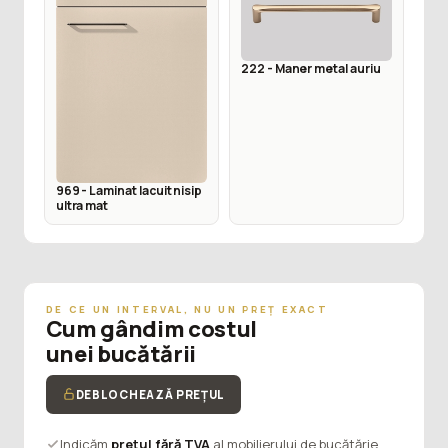
222 - Maner metal auriu
969 - Laminat lacuit nisip
ultra mat
DE CE UN INTERVAL, NU UN PREȚ EXACT
Cum gândim costul
unei bucătării
DEBLOCHEAZĂ PREȚUL
Indicăm
prețul fără TVA
al mobilierului de bucătărie