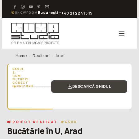
București
SHOWROOM
+40 21 224 15 15
Home
Realizari
Arad
PASUL
2:
CUM
FILTREZI
CORECT
DESCARCĂ GHIDUL
FURNIZORII
„Vizitează
2-
4
furnizori
de
bucătării.
PROIECT REALIZAT
· #6500
Sub
Bucătărie în U, Arad
2
lipsesc